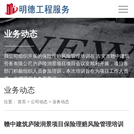
业务动态
我公司组织开展的保险理赔风险管理培训在 吉安市赣中建筑
劳务有限公司的庐陵润景项目项目会议室顺利开展，项目各
部门积极组织人员参加培训，本次培训旨在为项目工作人员
进一步增强安全生产意识
业务动态
位置：
首页
>
公司动态
>
业务动态
赣中建筑庐陵润景项目保险理赔风险管理培训